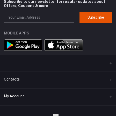
Subscribe to our newsletter for regular updates about
Offers, Coupons & more
Subscribe
MOBILE APPS
Contacts
Address
My Account
Kodaikanal, Tamilnadu, India.
Login
Phone