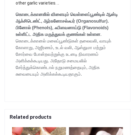
other garlic varieties. ..
கொடைக்கானலில் விளையும் வெள்ளைப்பூண்டில் ஆன்டி
ஆக்சிடெண்ட், ஆர்கனோசல்ஃபர் (Organosulfur).
பினோல் (Phenols), ஃபிளவனாய்டு (Flavonoids)
உள்ளிட்ட அதிக மருத்துவக் குணங்கள் உள்ளன
.
கொடைக்கானல் மலைப்பூண்டுகள் தலைவலி, வாயுக்
கோளாறு, அஜீரணம், உடல் வலி, ஆஸ்துமா மற்றும்
சோர்வை போன்றவற்றுக்கு உடனடி நிவாரணம்
அளிக்கக்கூடியது. அதோடு சமையலில்
சேர்த்துக்கொண்டால் நறுமணத்தையும், அதிக
சுவையையும் அளிக்கக்கூடியதாகும்.
Related products