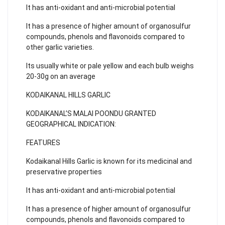
It has anti-oxidant and anti-microbial potential
It has a presence of higher amount of organosulfur
compounds, phenols and flavonoids compared to
other garlic varieties.
Its usually white or pale yellow and each bulb weighs
20-30g on an average
KODAIKANAL HILLS GARLIC
KODAIKANAL’S MALAI POONDU GRANTED
GEOGRAPHICAL INDICATION:
FEATURES
Kodaikanal Hills Garlic is known for its medicinal and
preservative properties
It has anti-oxidant and anti-microbial potential
It has a presence of higher amount of organosulfur
compounds, phenols and flavonoids compared to