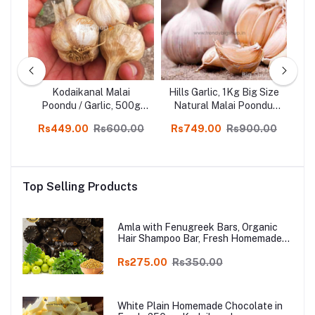
c,
Kodaikanal Malai
Hills Garlic, 1Kg Big Size
al
Poondu / Garlic, 500g
Natural Malai Poondu,
Po
Packing Medium Size
Kodaikanal Hills Garlic in
00
Rs449.00
Rs600.00
Rs749.00
Rs900.00
c in
Natural Malai Poondu,
Online
Poo
Poombarai Hills Garlic
Spices in Online
Top Selling Products
Amla with Fenugreek Bars, Organic
Hair Shampoo Bar, Fresh Homemade
Organic Soap, chemical free, Pure and
Natural Herbal Handmade Soap
Rs275.00
Rs350.00
Online
White Plain Homemade Chocolate in